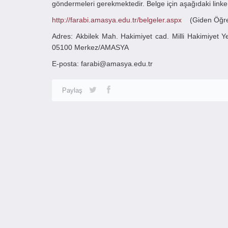
göndermeleri gerekmektedir. Belge için aşağıdaki linke 
http://farabi.amasya.edu.tr/belgeler.aspx
(Giden Öğren
Adres: Akbilek Mah. Hakimiyet cad. Milli Hakimiyet 
05100 Merkez/AMASYA
E-posta: farabi@amasya.edu.tr
Paylaş