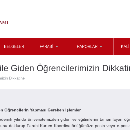
AMI
BELGELER
FARABI
RAPORLAR
KALI
le Giden Öğrencilerimizin Dikkat
mizin Dikkatine
n Öğrencilerin
Yapması Gereken İşlemler
mik yılında üniversitemizden giden ve eğitimlerini tamamlayan öğre
munu doldurup Farabi Kurum Koordinatörlüğümüze posta veya e-posta 